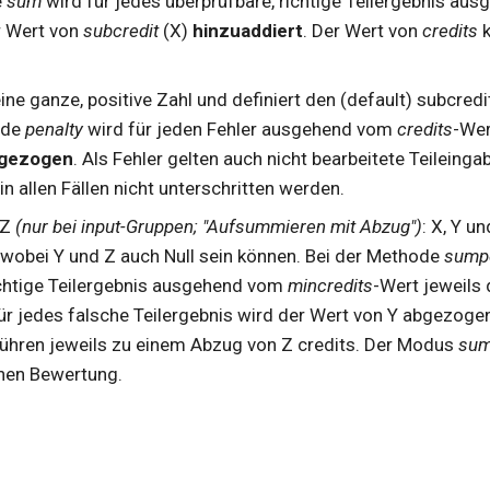
e
sum
wird für jedes überprüfbare, richtige Teilergebnis a
r Wert von
subcredit
(X)
hinzuaddiert
. Der Wert von
credits
k
eine ganze, positive Zahl und definiert den (default) subcredit
ode
penalty
wird für jeden Fehler ausgehend vom
credits
-Wer
gezogen
. Als Fehler gelten auch nicht bearbeitete Teileing
in allen Fällen nicht unterschritten werden.
 Z
(nur bei input-Gruppen; "Aufsummieren mit Abzug")
: X, Y u
, wobei Y und Z auch Null sein können. Bei der Methode
sump
ichtige Teilergebnis ausgehend vom
mincredits
-Wert jeweils
Für jedes falsche Teilergebnis wird der Wert von Y abgezogen
führen jeweils zu einem Abzug von Z credits. Der Modus
sum
chen Bewertung.