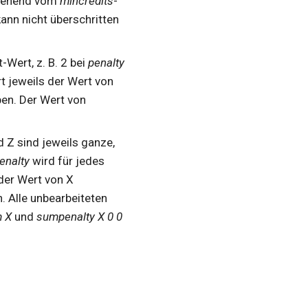
usgehend vom
mincredits
-
ann nicht überschritten
-Wert, z. B. 2 bei
penalty
t jeweils der Wert von
aben. Der Wert von
nd Z sind jeweils ganze,
enalty
wird für jedes
 der Wert von X
. Alle unbearbeiteten
 X
und
sumpenalty X 0 0