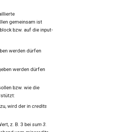
llierte
Allen gemeinsam ist
block bzw. auf die input-
eben werden dürfen
rgeben werden dürfen
ollen bzw. wie die
stützt:
 zu, wird der in
credits
ert, z. B. 3 bei
sum 3
.