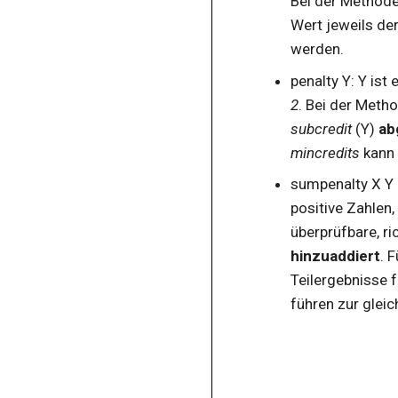
Bei der Method
definitionbox
Wert jeweils de
description
werden.
descriptor
penalty Y: Y ist 
dragitems
2
. Bei der Meth
dropitems
subcredit
(Y)
ab
educts
mincredits
kann 
emph
sumpenalty X Y
positive Zahlen
enumerator
überprüfbare, r
examplebox
hinzuaddiert
. 
exercisebox
Teilergebnisse 
exponent
führen zur glei
exponential
expression
externmedia