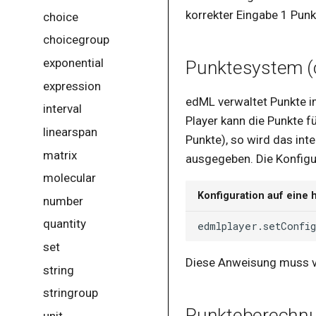
Vektoren
korrekter Eingabe 1 Punk
autoref
choice
Zahlen
blockquote
choicegroup
boolean
exponential
Punktesystem (
booleangroup
expression
edML verwaltet Punkte im
br
interval
Player kann die Punkte f
button
linearspan
Punkte), so wird das int
calc
matrix
ausgegeben. Die Konfigur
caption
molecular
Konfiguration auf eine 
carouselview
number
case
quantity
cell
set
Diese Anweisung muss 
chain
string
chains
stringroup
Punkteberechn
choice
unit