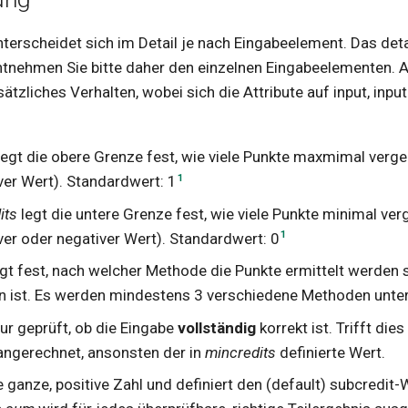
erscheidet sich im Detail je nach Eingabeelement. Das detai
tnehmen Sie bitte daher den einzelnen Eingabeelementen. 
tzliches Verhalten, wobei sich die Attribute auf input, input
egt die obere Grenze fest, wie viele Punkte maxmimal verg
1
ver Wert). Standardwert: 1
its
legt die untere Grenze fest, wie viele Punkte minimal ve
1
ver oder negativer Wert). Standardwert: 0
gt fest, nach welcher Methode die Punkte ermittelt werden s
 ist. Es werden mindestens 3 verschiedene Methoden unter
ur geprüft, ob die Eingabe
vollständig
korrekt ist. Trifft dies
 angerechnet, ansonsten der in
mincredits
definierte Wert.
e ganze, positive Zahl und definiert den (default) subcredit-W