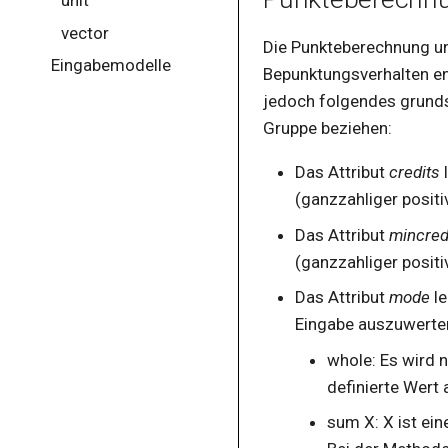
clonecontainer
vector
Die Punkteberechnung unt
Eingabemodelle
code
Bepunktungsverhalten en
codelisting
jedoch folgendes grundsä
Gruppe beziehen:
colspec
colspecs
Das Attribut
credits
l
condition
(ganzzahliger positi
containers
Das Attribut
mincred
conventionbox
(ganzzahliger positi
course
Das Attribut
mode
le
Eingabe auszuwerten
creator
date
whole: Es wird n
definierte Wert
decision
sum X: X ist ein
default