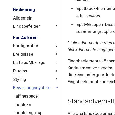
inputblock-Elemente
Bedienung
z. B.
reaction
Allgemein
input-Gruppen: Dies 
Eingabefelder
zusammengruppieren
Übersicht
Für Autoren
*
inline-Elemente betten s
Auswahlfeld
Konfiguration
block-Elemente hingegen 
Einheiten
Ereignisse
Konstruktor
Formeln
Eingabeelemente können d
Liste edML-Tags
Allgemein
changelanguage
Kindelement von
vector
.
Intervalle
Plugins
coursestarted
accordion
die keine untergeordnete
Matrizen
Styling
error
accordionview
3Dmol
Eingabeelemente bezeic
Mengen
Bewertungssystem
newpagepage
affinespace
Geogebra
Allgemein
Mulitple-Choice
allof
JSXGraph
affinespace
Standardverhal
Summenformel
applicationbox
PSE
boolean
Text
audio
booleangroup
Alle drei Eingabeelement