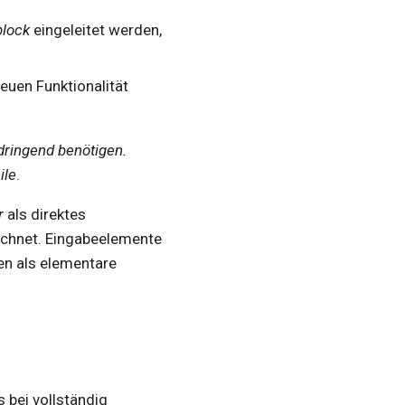
block
eingeleitet werden,
euen Funktionalität
 dringend benötigen.
ile
.
r
als direktes
ichnet. Eingabeelemente
en als elementare
 bei vollständig