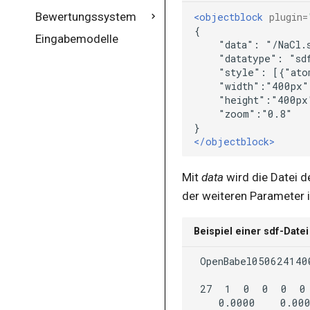
Vektoren
Bewertungssystem
autoref
Allgemein
<objectblock
plugin=
Zahlen
Eingabemodelle
blockquote
affinespace
"data":
"/NaCl.
"datatype":
"sd
boolean
boolean
"style":
[{"ato
booleangroup
booleangroup
br
choice
button
choicegroup
</objectblock>
calc
exponential
caption
expression
Mit
data
wird die Datei de
der weiteren Parameter i
carouselview
interval
case
linearspan
Beispiel einer sdf-Datei
cell
matrix
chain
molecular
chains
number
27
1
0
0
0
0
0.0000
0.00
choice
quantity