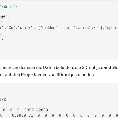
"3dmol"
>
sdf",
f",
m":"Cs","stick":
{"hidden":true,
"radius":0.1},"sphe
finiert, in der sich die Daten befinden, die 3Dmol.js darstell
st auf den Projektseiten von 3Dmol.js zu finden.
0
0
0
0999
00
0.0000
Cl
0
0
0
0
0
0
0
0
0
0
0