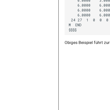
6.0000
3.00
definitionbox
6.0000
6.00
description
6.0000
6.00
6.0000
6.00
descriptor
24
27
1
0
0
0
M
dragitems
dropitems
educts
Obiges Beispiel führt zu
emph
enumerator
examplebox
exercisebox
exponent
exponential
expression
externmedia