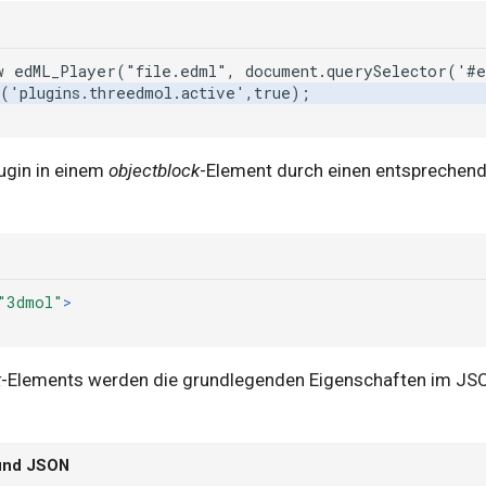
w
edML_Player("file.edml",
lugin in einem
objectblock
-Element durch einen entsprechend
"3dmol"
>
k
-Elements werden die grundlegenden Eigenschaften im JSON
 und JSON