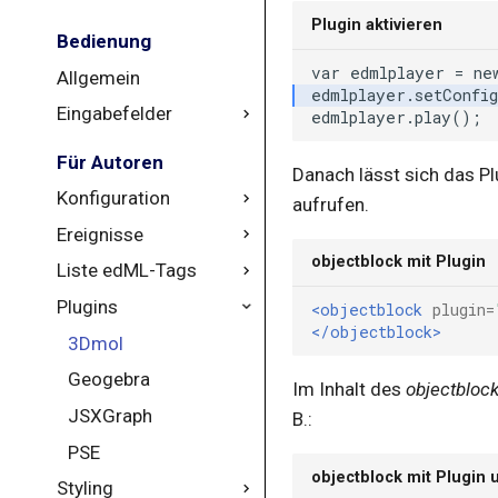
Plugin aktivieren
Bedienung
var
edmlplayer
=
ne
Allgemein
Eingabefelder
Übersicht
Für Autoren
Danach lässt sich das P
Auswahlfeld
Konfiguration
aufrufen.
Einheiten
Ereignisse
Konstruktor
Formeln
objectblock mit Plugin
Liste edML-Tags
Allgemein
changelanguage
Intervalle
Plugins
coursestarted
accordion
<objectblock
plugin=
Matrizen
</objectblock>
error
accordionview
3Dmol
Mengen
newpagepage
affinespace
Geogebra
Im Inhalt des
objectbloc
Mulitple-Choice
allof
JSXGraph
B.:
Summenformel
applicationbox
PSE
Text
objectblock mit Plugin
Styling
audio