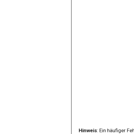
feedback
figureblock
flex
flexitem
flipcardview
formulabox
frame
groupview
headrow
help
helpbox
hint
hintbox
Hinweis
: Ein häufiger F
info