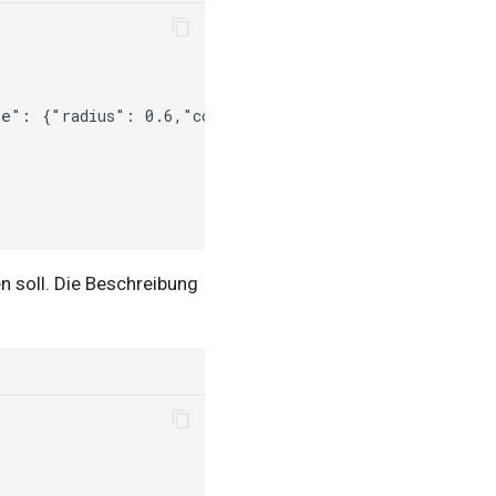
re":
{"radius":
0.6,"color":"red"}},{"atom":"Cl","st
en soll. Die Beschreibung