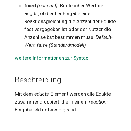
fixed
(optional)
: Boolescher Wert der
li
matrix
Text
angibt, ob beid er Eingabe einer
s
Reaktionsgleichung die Anzahl der Edukte
molecular
Vektoren
i
fest vorgegeben ist oder der Nutzer die
e
number
Zahlen
Anzahl selbst bestimmen muss.
Default-
r
Wert: false (Standardmodell)
quantity
t
weitere Informationen zur Syntax
set
string
Beschreibung
stringroup
Mit dem
educts
-Element werden alle Edukte
unit
zusammengruppiert, die in einem
reaction
-
vector
Eingabefeld notwendig sind.