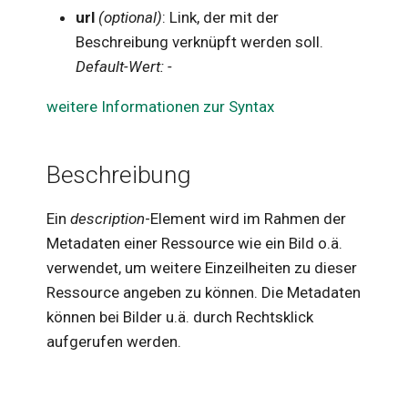
url
(optional)
: Link, der mit der
li
matrix
Text
Beschreibung verknüpft werden soll.
s
Default-Wert: -
molecular
Vektoren
i
weitere Informationen zur Syntax
e
number
Zahlen
r
quantity
t
Beschreibung
set
Ein
description
-Element wird im Rahmen der
string
Metadaten einer Ressource wie ein Bild o.ä.
stringroup
verwendet, um weitere Einzeilheiten zu dieser
Ressource angeben zu können. Die Metadaten
unit
können bei Bilder u.ä. durch Rechtsklick
vector
aufgerufen werden.