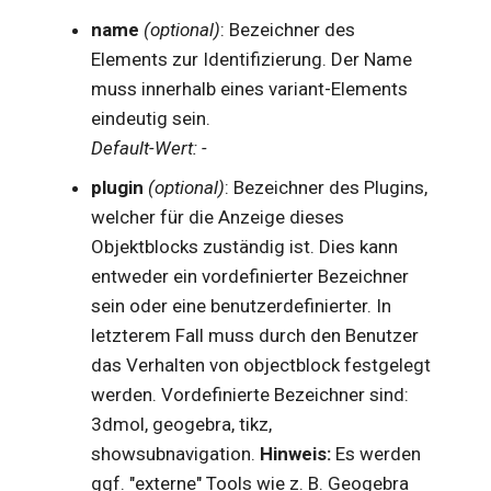
name
(optional)
: Bezeichner des
li
matrix
Text
Elements zur Identifizierung. Der Name
s
muss innerhalb eines variant-Elements
molecular
Vektoren
i
eindeutig sein.
e
number
Zahlen
Default-Wert: -
r
quantity
plugin
(optional)
: Bezeichner des Plugins,
t
welcher für die Anzeige dieses
set
Objektblocks zuständig ist. Dies kann
string
entweder ein vordefinierter Bezeichner
sein oder eine benutzerdefinierter. In
stringroup
letzterem Fall muss durch den Benutzer
unit
das Verhalten von objectblock festgelegt
werden. Vordefinierte Bezeichner sind:
vector
3dmol, geogebra, tikz,
showsubnavigation.
Hinweis:
Es werden
ggf. "externe" Tools wie z. B. Geogebra