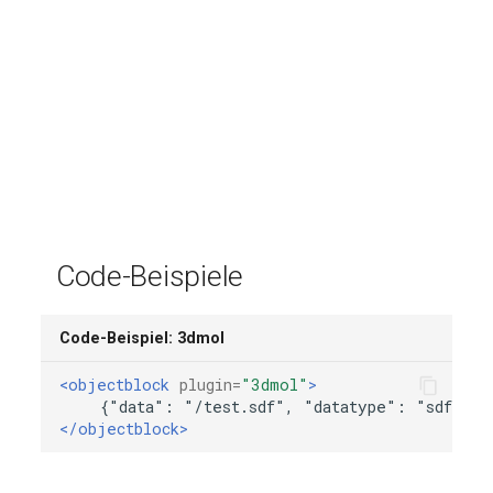
Code-Beispiele
Code-Beispiel: 3dmol
<objectblock
plugin=
"3dmol"
>
{"data":
"/test.sdf",
"datatype":
"sdf",
"
</objectblock>