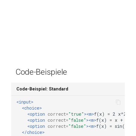
Code-Beispiele
Code-Beispiel: Standard
<input>
<choice>
<option
correct=
"true"
><m>
f(x)
=
2
x^2
+
<option
correct=
"false"
><m>
f(x)
=
x
+
2
</
<option
correct=
"false"
><m>
f(x)
=
sin(x)
</
</choice>