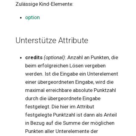
Zulässige Kind-Elemente:
li
matrix
Text
option
s
molecular
Vektoren
i
e
number
Zahlen
Unterstütze Attribute
r
quantity
t
credits
(optional)
: Anzahl an Punkten, die
set
beim erfolgreichen Lösen vergeben
werden. Ist die Eingabe ein Unterelement
string
einer übergeordneten Eingabe, wird die
stringroup
maximal erreichbare absolute Punktzahl
durch die übergeordnete Eingabe
unit
festgelegt. Die hier im Attribut
vector
festgelegte Punktzahl ist dann als Anteil
in Bezug auf die Summe der möglichen
Punkten aller Unterelemente der