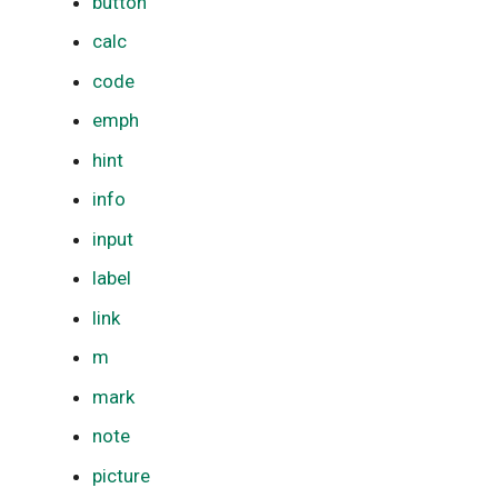
button
li
calc
matrix
Text
s
code
molecular
Vektoren
i
emph
e
number
Zahlen
hint
r
quantity
info
t
set
input
string
label
link
stringroup
m
unit
mark
vector
note
picture