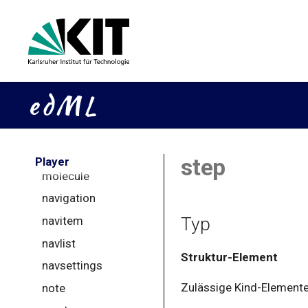
match
matches
matching
matrix
matrixrow
metadata
molecular
step
Player
molecule
navigation
Typ
navitem
navlist
Struktur-Element
navsettings
Zulässige Kind-Elemente
note