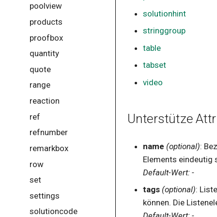
poolview
solutionhint
products
stringgroup
proofbox
table
quantity
tabset
quote
video
range
reaction
Unterstütze Attr
ref
refnumber
name
(optional)
: Be
remarkbox
Elements eindeutig s
row
Default-Wert: -
set
tags
(optional)
: Lis
settings
können. Die Listene
solutioncode
Default-Wert: -