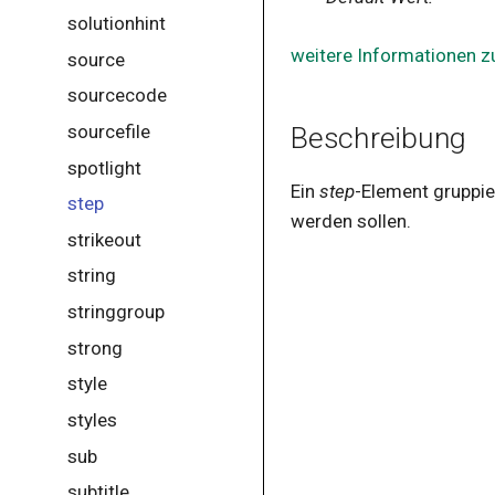
solutionhint
weitere Informationen z
source
sourcecode
sourcefile
Beschreibung
spotlight
Ein
step
-Element gruppie
step
werden sollen.
strikeout
string
stringgroup
strong
style
styles
sub
subtitle