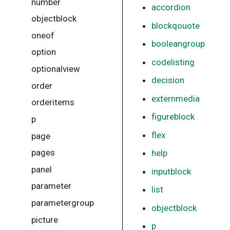
number
accordion
objectblock
blockqouote
oneof
booleangroup
option
codelisting
optionalview
decision
order
externmedia
orderitems
figureblock
p
flex
page
pages
help
panel
inputblock
parameter
list
parametergroup
objectblock
picture
p